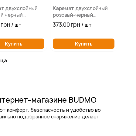
ат двухслойный
Каремат двухслойный
й черный
розовый-черный
см, толщина 10мм
180х60см, толщина 10мм
 грн
373,00 грн
/ шт
/ шт
Купить
Купить
ица
интернет-магазине BUDMO
ют комфорт, безопасность и удобство во
равильно подобранное снаряжение делает