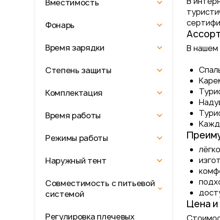
В интер
Вместимость
туристи
сертифиц
Фонарь
Ассорт
Время зарядки
В нашем
Спал
Степень защиты
Каре
Тури
Комплектация
Надув
Тури
Время работы
Кажды
Преиму
Режимы работы
лёгко
изго
Наружный тент
комфо
подхо
Совместимость с питьевой
дост
системой
Цена и
Регулировка плечевых
Стоимос