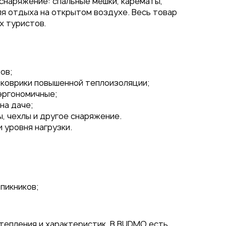
снаряжение: спальные мешки, карематы,
ля отдыха на открытом воздухе. Весь товар
х туристов.
ов;
 коврики повышенной теплоизоляции;
эргономичные;
на даче;
, чехлы и другое снаряжение.
 уровня нагрузки.
пикников;
тепления и характеристик. В BUDMO есть