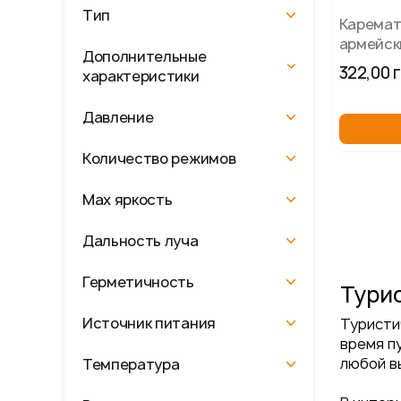
Тип
Каремат
армейск
Дополнительные
1,9х0,6м
322,00 
характеристики
Давление
Количество режимов
Мах яркость
Дальность луча
Герметичность
Тури
Источник питания
Туристи
время п
любой в
Температура