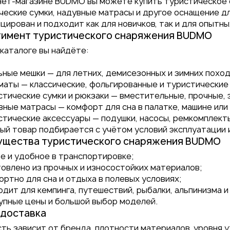
нет-магазине BUDMO вы можете купить туристическое 
ческие сумки, надувные матрасы и другое оснащение д
ирован и подходит как для новичков, так и для опытны
имент туристического снаряжения BUDMO
 каталоге вы найдёте:
ьные мешки — для летних, демисезонных и зимних поход
маты — классические, фольгированные и туристические
стические сумки и рюкзаки — вместительные, прочные, 
ные матрасы — комфорт для сна в палатке, машине или 
стические аксессуары — подушки, насосы, ремкомплекты
й товар подбирается с учётом условий эксплуатации и
щества туристического снаряжения BUDMO
е и удобное в транспортировке;
товлено из прочных и износостойких материалов;
ртно для сна и отдыха в полевых условиях;
дит для кемпинга, путешествий, рыбалки, альпинизма и 
упные цены и большой выбор моделей.
 доставка
ть зависит от бренда, плотности материалов, уровня у