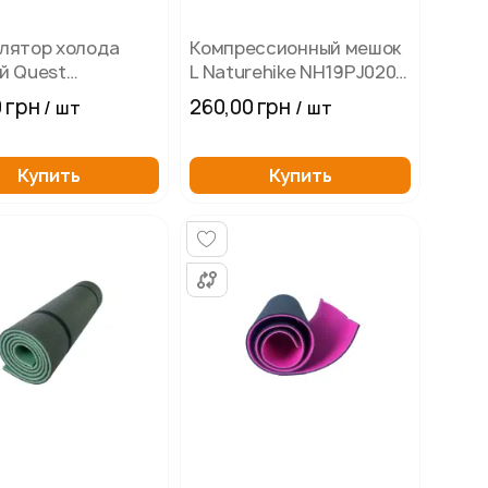
лятор холода
Компрессионный мешок
й Quest
L Naturehike NH19PJ020,
0х25 мм 1500 мл
черный
 грн
260,00 грн
/ шт
/ шт
Купить
Купить