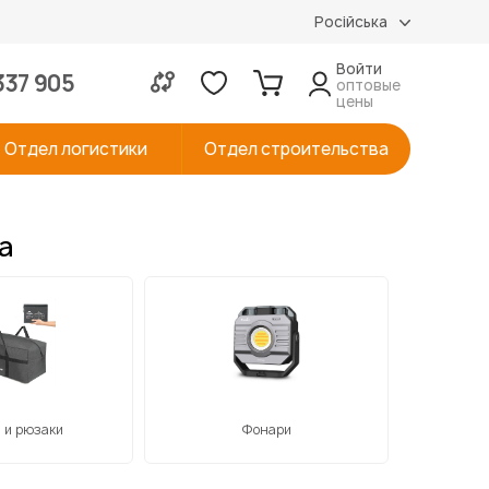
Російська
Войти
337 905
оптовые
цены
Отдел логистики
Отдел строительства
а
 и рюзаки
Фонари