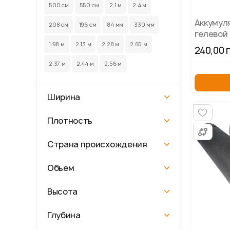
500 см
550 см
2.1 м
2.4 м
Аккумул
208 см
196 см
84 мм
330 мм
гелевой
330х230х
1.98 м
2.13 м
2.28 м
2.65 м
240,00 
2.37 м
2.44 м
2.56 м
Ширина
Плотность
Страна происхождения
Объем
Высота
Глубина