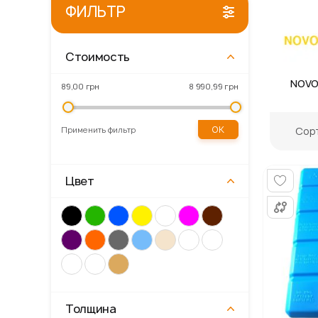
ФИЛЬТР
Стоимость
Gordon
Primaveo
Kronospan
NOVO
89,00 грн
8 990,99 грн
OK
Сор
Применить фильтр
Цвет
Толщина