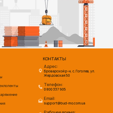
КОНТАКТЫ
Адрес:
Броварской р-н, с. Гоголев, ул.
Жердовская 50
ны
Телефон:
теклоленты
0 800 337 905
наряжение
Email:
мия
support@bud-mo.com.ua
Рабочее время: