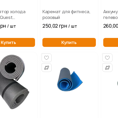
ятор холода
Каремат для фитнеса,
Аккуму
 Quest
розовый
гелево
20 мм 1100 мл
340х24
грн
250,02 грн
260,00
/ шт
/ шт
Купить
Купить