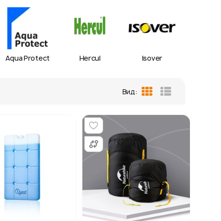
Aqua Protect
Hercul
Isover
IZOV
Вид:
Сетка
Список