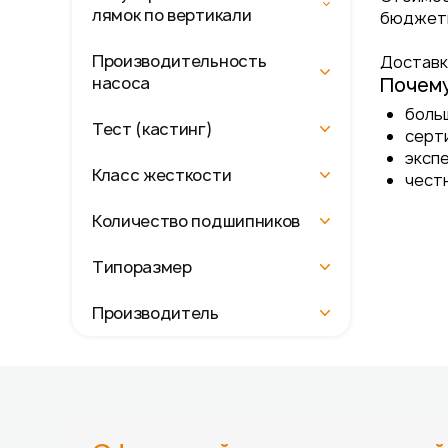
лямок по вертикали
бюджетн
Производительность
Доставка
Почему
насоса
боль
Тест (кастинг)
серт
эксп
Класс жесткости
честн
Количество подшипников
Типоразмер
Производитель