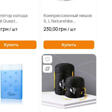
лятор холода
Компрессионный мешок
й Quest
S, L Naturehike
0х25 мм 1000 мл
NH19PJ020, черный
 грн
230,00 грн
/ шт
/ шт
Купить
Купить