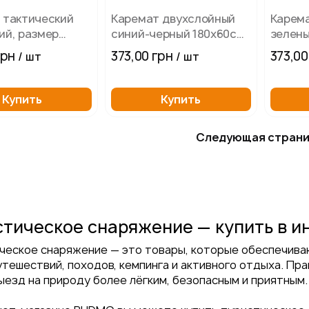
 тактический
Каремат двухслойный
Карем
ий, размер
синий-черный 180х60см,
зелены
, толщина 10мм
толщина 10мм
180х60
грн
373,00 грн
373,00
/ шт
/ шт
Купить
Купить
Следующая стран
стическое снаряжение — купить в 
ческое снаряжение — это товары, которые обеспечива
утешествий, походов, кемпинга и активного отдыха. П
ыезд на природу более лёгким, безопасным и приятным.