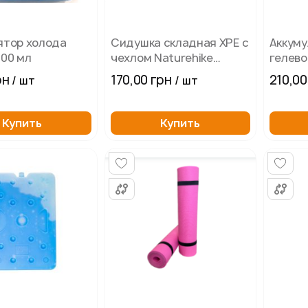
ятор холода
Сидушка складная XPE с
Аккуму
400 мл
чехлом Naturehike
гелево
NH20PJ025, 15 мм,
300х17
рн
170,00 грн
210,00
/ шт
/ шт
темно-зеленый
Купить
Купить