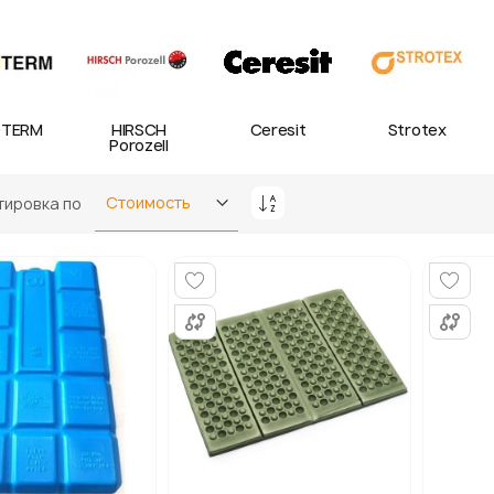
TERM
HIRSCH
Ceresit
Strotex
Porozell
тировка по
Задать
направление
по
убыванию