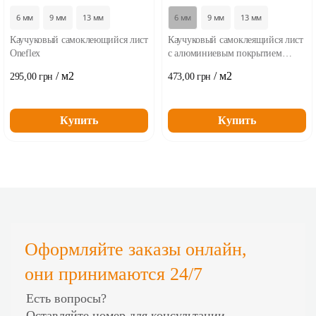
6 мм
9 мм
13 мм
6 мм
9 мм
13 мм
Каучуковый самоклеющийся лист
Каучуковый самоклеящийся лист
Oneflex
с алюминиевым покрытием
Oneflex
/ м2
/ м2
295,00 грн
473,00 грн
Купить
Купить
Оформляйте заказы онлайн,
они принимаются 24/7
Есть вопросы?
Оставляйте номер для
консультации