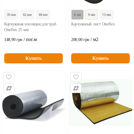
35 мм
42 мм
48 мм
6 мм
9 мм
13 мм
Каучуковая изоляция для труб
Каучуковый лист Oneflex
Oneflex 25 мм
/ пог.м
/ м2
148,90 грн
200,00 грн
Купить
Купить
...
...