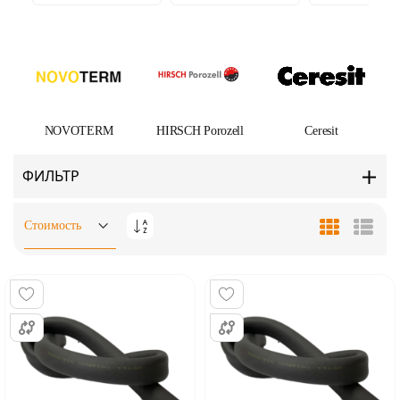
NOVOTERM
HIRSCH Porozell
Ceresit
ФИЛЬТР
Задать
Сетка
Списо
направление
по
убыванию
...
...