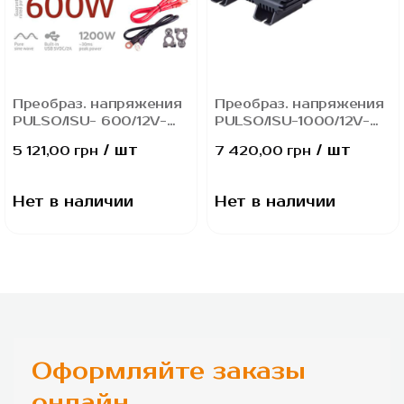
Преобраз. напряжения
Преобраз. напряжения
PULSO/ISU- 600/12V-
PULSO/ISU-1000/12V-
220V/600W/LCD/USB-
220V/1000W/USB-
/ шт
/ шт
5 121,00 грн
7 420,00 грн
5VDC2.0A/син.волна/
5VDC2.0A/син.волна/
клеммы
клеммы
Нет в наличии
Нет в наличии
Оформляйте заказы
онлайн,