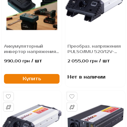
Аккумуляторный
Преобраз. напряжения
инвертор напряжения
PULSO/IMU 520/12V-
(18–21 В → 220 В) 150
220V/500W/USB-
/ шт
/ шт
990,00 грн
2 055,00 грн
Вт, портативный
5VDC2.0A/мод.волна/
аккумулятор для
клеммы
зарядки устройств
Нет в наличии
Купить
(USB, USB-C)