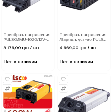
Преобраз. напряжения
Преобраз. напряжения
PULSO/IMU-1020/12V-
/Зарядн. уст-во PULSO
220V/1000W/USB-
IMBC-1010/12V-
/ шт
/ шт
3 176,00 грн
4 669,00 грн
5VDC2.0A/мод.волна/
220V/1000W/10A/
клеммы
мод.волна/клеммы
Нет в наличии
Нет в наличии