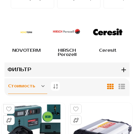
NOVOTERM
HIRSCH
Ceresit
Porozell
ФИЛЬТР
Задать
Сетка
Спис
направление
по
убыванию