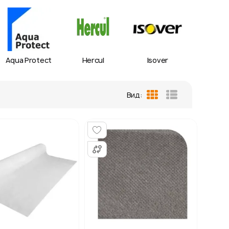
Aqua Protect
Hercul
Isover
IZOV
Вид:
Сетка
Список