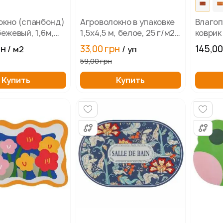
окно (спанбонд)
Агроволокно в упаковке
Влаго
бежевый, 1,6м,
1,5х4,5 м, белое, 25 г/м2
коврик
плотность
Дерев
рн
33,00 грн
145,00
/ м2
/ уп
59,00 грн
Купить
Купить