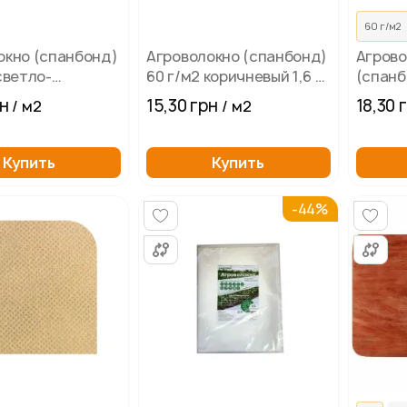
60 г/м2
окно (спанбонд)
Агроволокно (спанбонд)
Агрово
светло-
60 г/м2 коричневый 1,6 м,
(спанб
ый 1,6 м, УФ
УФ
матер
рн
15,30 грн
18,30 
/ м2
/ м2
Купить
Купить
-44%