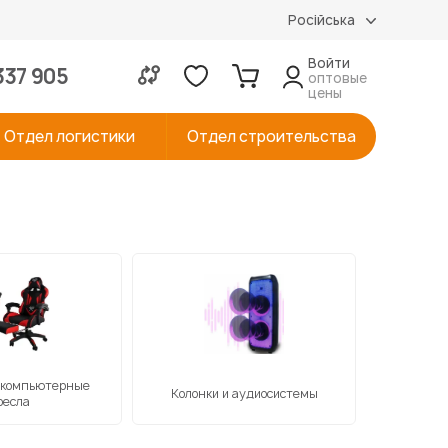
Російська
Войти
337 905
оптовые
цены
Отдел логистики
Отдел строительства
 компьютерные
Колонки и аудиосистемы
Металл
ресла