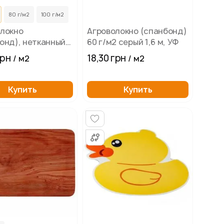
80 г/м2
100 г/м2
локно
Агроволокно (спанбонд)
онд), нетканный
60 г/м2 серый 1,6 м, УФ
иал
грн
18,30 грн
/ м2
/ м2
Купить
Купить