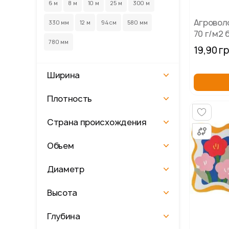
6 м
8 м
10 м
25 м
300 м
Агровол
330 мм
12 м
94 см
580 мм
70 г/м2 
780 мм
УФ
19,90 г
Ширина
Плотность
Страна происхождения
Объем
Диаметр
Высота
Глубина