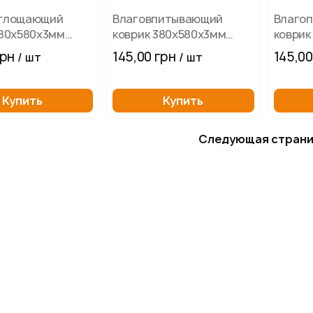
оглощающий
Влаговпитывающий
Влаго
380х580х3мм
коврик 380х580х3мм
коврик
ный
Синий с цветками
Лягуш
грн
145,00 грн
145,00
/ шт
/ шт
Купить
Купить
Следующая стран