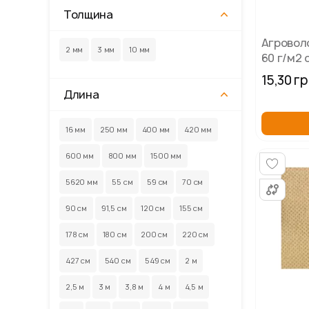
Толщина
Агровол
2 мм
3 мм
10 мм
60 г/м2 
коричнев
15,30 г
Длина
16 мм
250 мм
400 мм
420 мм
600 мм
800 мм
1500 мм
5620 мм
55 см
59 см
70 см
90 см
91,5 см
120 см
155 см
178 см
180 см
200 см
220 см
427 см
540 см
549 см
2 м
2,5 м
3 м
3,8 м
4 м
4,5 м