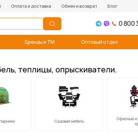
ы
Оплата и доставка
Обмен и возврат
Блог
0 800 
Бренды и TM
Оптовый отдел
бель, теплицы, опрыскиватели.
Офисные и
 парники
Садовая мебель
к