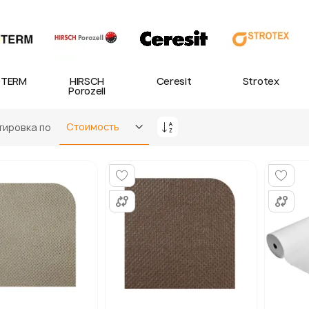
TERM
HIRSCH
Ceresit
Strotex
Porozell
тировка по
Задать
направление
по
убыванию