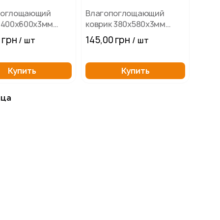
поглощающий
Влагопоглощающий
 400х600х3мм
коврик 380х580х3мм
ка
Овальный с мишкой
 грн
145,00 грн
/ шт
/ шт
Купить
Купить
ица