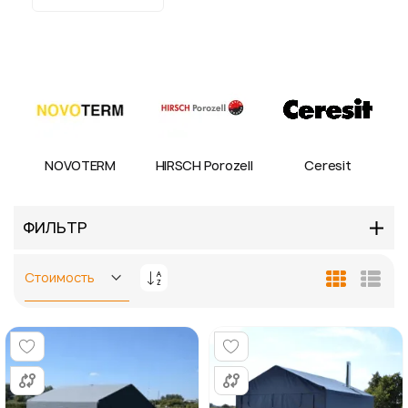
NOVOTERM
HIRSCH Porozell
Ceresit
ФИЛЬТР
Задать
Сетка
Спис
направление
по
убыванию