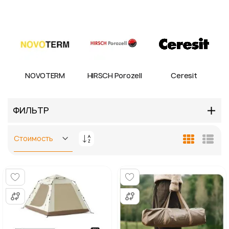
NOVOTERM
HIRSCH Porozell
Ceresit
ФИЛЬТР
Задать
Сетка
Спис
направление
по
убыванию