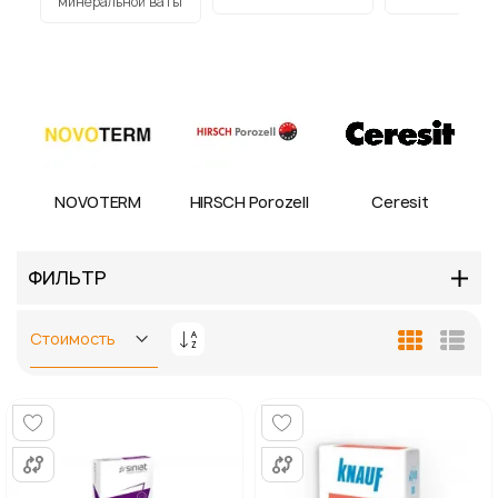
минеральной ваты
NOVOTERM
HIRSCH Porozell
Ceresit
ФИЛЬТР
Задать
Сетка
Спис
направление
по
убыванию