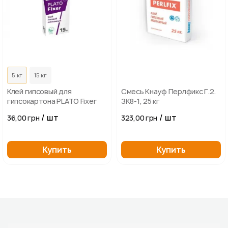
5 кг
15 кг
Клей гипсовый для
Смесь Кнауф Перлфикс Г.2.
гипсокартона PLATO Fixer
ЗК8-1, 25 кг
/ шт
/ шт
36,00 грн
323,00 грн
Купить
Купить