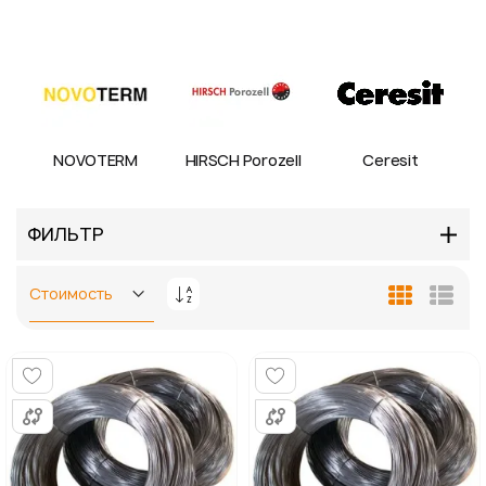
NOVOTERM
HIRSCH Porozell
Ceresit
ФИЛЬТР
Задать
Сетка
Спис
направление
по
убыванию