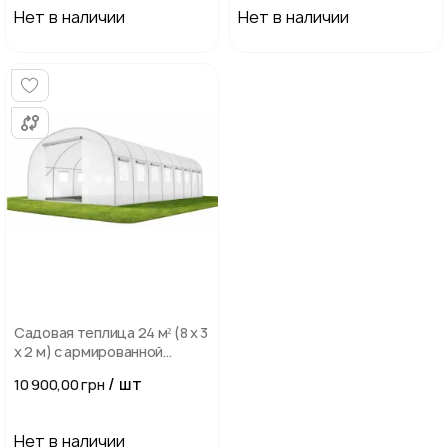
Нет в наличии
Нет в наличии
Садовая теплица 24 м² (8 х 3
х 2 м) с армированной
пленкой UV-4, с окнами,
/ шт
10 900,00 грн
Прозрачная
Нет в наличии