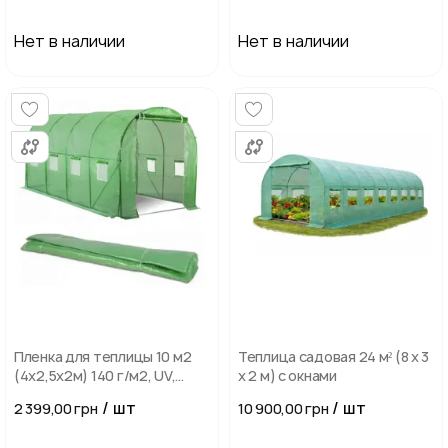
Нет в наличии
Нет в наличии
Пленка для теплицы 10 м2
Теплица садовая 24 м² (8 х 3
(4х2,5х2м) 140 г/м2, UV,
х 2 м) с окнами
ветропрочная,
/ шт
/ шт
2 399,00 грн
10 900,00 грн
морозостойкая, Зеленая