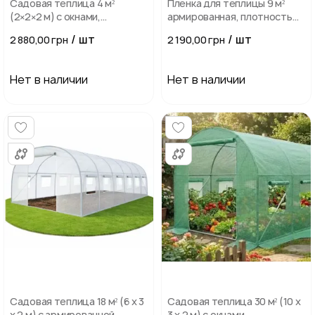
Садовая теплица 4 м²
Пленка для теплицы 9 м²
(2×2×2 м) с окнами,
армированная, плотность
армированная пленка UV-4,
140 г/м², с UV-4 фильтром,
/ шт
/ шт
2 880,00 грн
2 190,00 грн
Зеленая
Зеленая
Нет в наличии
Нет в наличии
Садовая теплица 18 м² (6 х 3
Садовая теплица 30 м² (10 х
х 2 м) с армированной
3 х 2 м) с окнами,