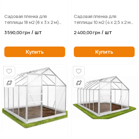
Садовая пленка для
Садовая пленка для
теплицы 18 м2 (6 х 3 х 2 м)
теплицы 10 м2 (4 х 2,5 х 2 м)
BASS POLSKA, UV-12,
BASS POLSKA, UV-12,
/ шт
/ шт
3 590,00 грн
2 400,00 грн
Прозрачная
Прозрачная
Купить
Купить