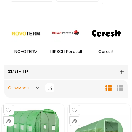
NOVOTERM
HIRSCH Porozell
Ceresit
ФИЛЬТР
Задать
Сетка
Спис
направление
по
убыванию