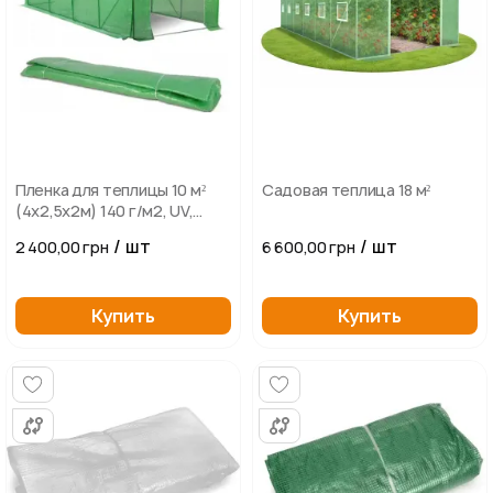
Пленка для теплицы 10 м²
Садовая теплица 18 м²
(4х2,5х2м) 140 г/м2, UV,
ветропрочная,
/ шт
/ шт
2 400,00 грн
6 600,00 грн
морозостойкая, Зеленая
Купить
Купить