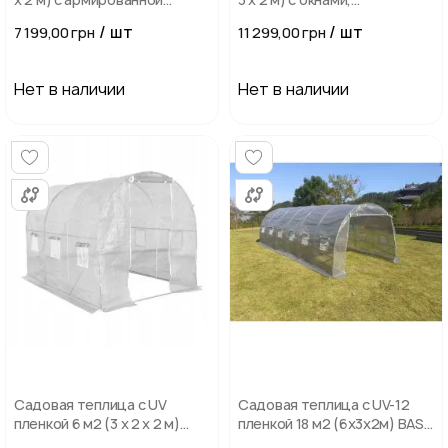
пленкой UV-4, с окнами,
армированная пленка UV-4,
/ шт
/ шт
7 199,00 грн
11 299,00 грн
Белая
труба 25 мм
Нет в наличии
Нет в наличии
Садовая теплица с UV
Садовая теплица с UV-12
пленкой 6 м2 (3 х 2 х 2 м)
пленкой 18 м2 (6х3х2м) BASS
BASS POLSKA, Прозрачная
POLSKA, Серая