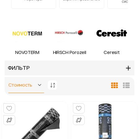
системы
NOVOTERM
HIRSCH Porozell
Ceresit
ФИЛЬТР
Задать
Сетка
Спис
направление
по
убыванию