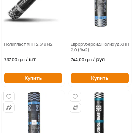
Полипласт ХПП 2,5\9 м2
Еврорубероид Полибуд ХПП
2,0 (9м2)
/ шт
/ рул
737,00 грн
744,00 грн
Купить
Купить