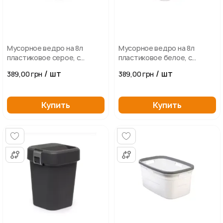
Мусорное ведро на 8л
Мусорное ведро на 8л
пластиковое серое, с
пластиковое белое, с
поворотной крышкой
поворотной крышкой
/ шт
/ шт
389,00 грн
389,00 грн
22,5*22,5*30см
22,5*22,5*30см
Купить
Купить