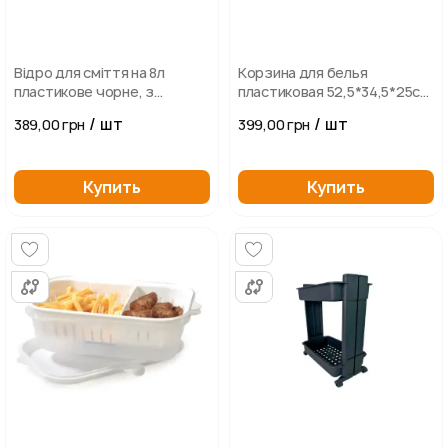
Відро для сміття на 8л
Корзина для белья
пластикове чорне, з
пластиковая 52,5*34,5*25см,
поворотною кришкою
белая
/ шт
/ шт
389,00 грн
399,00 грн
22,5*22,5*30см
Купить
Купить