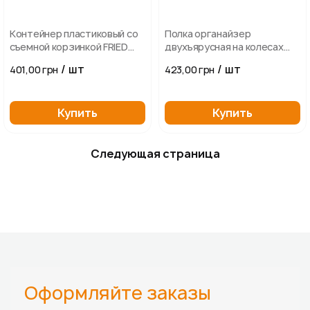
Контейнер пластиковый со
Полка органайзер
съемной корзинкой FRIED
двухъярусная на колесах
SET 2,8л
пластиковая, 49,5*14*45см
/ шт
/ шт
401,00 грн
423,00 грн
АНТРАЦИТ
Купить
Купить
Следующая страница
Оформляйте заказы