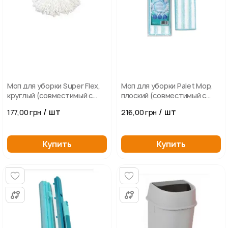
Моп для уборки Super Flex,
Моп для уборки Palet Mop,
круглый (совместимый с
плоский (совместимый с
набором MT-30)
набором PL-16)
/ шт
/ шт
177,00 грн
216,00 грн
Купить
Купить