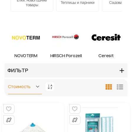
Елки, новогодние
к
Теплицы и парники
Садовая меб
товары
NOVOTERM
HIRSCH Porozell
Ceresit
ФИЛЬТР
Задать
Сетка
Спис
направление
по
убыванию