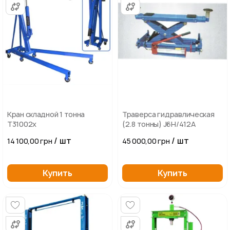
Кран складной 1 тонна
Траверса гидравлическая
T31002x
(2.8 тонны) J6Н/412А
/ шт
/ шт
14 100,00 грн
45 000,00 грн
Купить
Купить