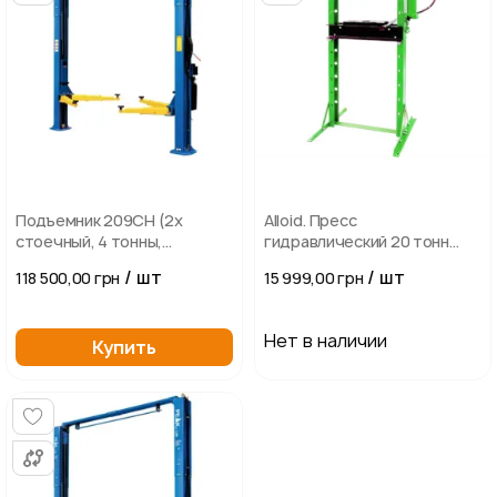
Подъемник 209CH (2х
Alloid. Пресс
стоечный, 4 тонны,
гидравлический 20 тонн
двигатель 380В/50Гц/3
(вертикальный насос)
/ шт
/ шт
118 500,00 грн
15 999,00 грн
фазы)/гидронасос
Нет в наличии
Купить