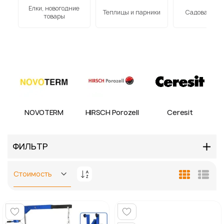
Елки, новогодние
к
Теплицы и парники
Садовая меб
товары
NOVOTERM
HIRSCH Porozell
Ceresit
ФИЛЬТР
Задать
Сетка
Спис
направление
по
убыванию