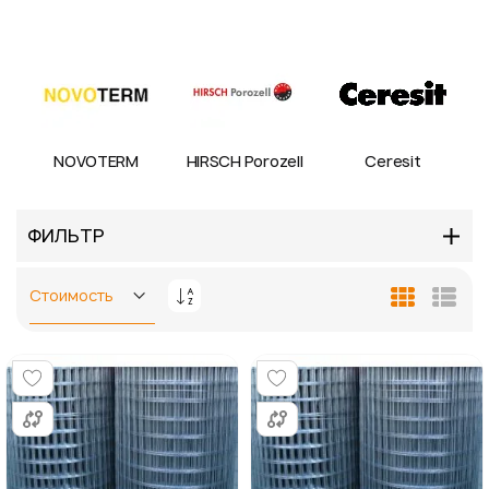
NOVOTERM
HIRSCH Porozell
Ceresit
ФИЛЬТР
Задать
Сетка
Спис
направление
по
убыванию