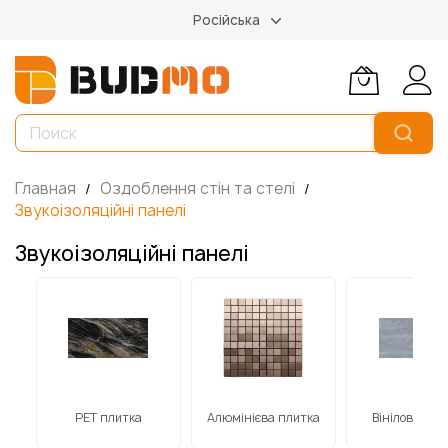
Російська
Главная
Оздоблення стін та стелі
Звукоізоляційні панелі
Звукоізоляційні панелі
ним
РЕТ плитка
Алюмінієва плитка
Вінілова пли