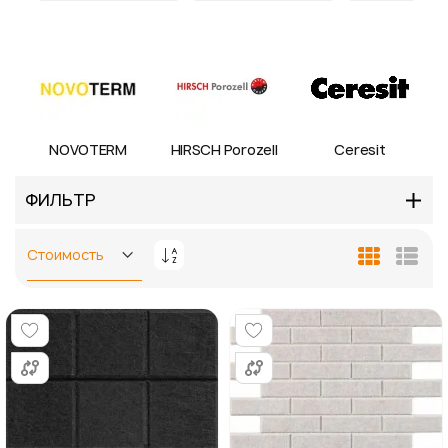
NOVOTERM
HIRSCH Porozell
Ceresit
ФИЛЬТР
Задать
Сетка
Спис
направление
по
убыванию