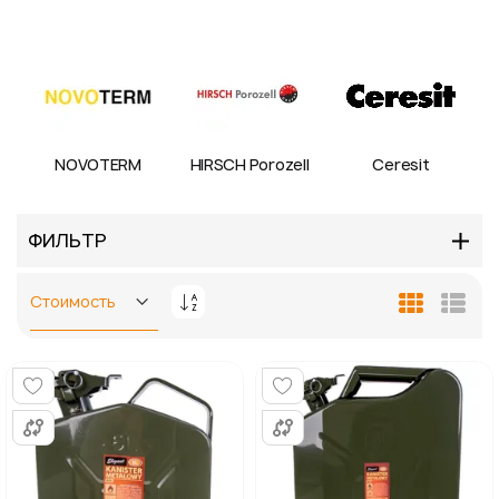
NOVOTERM
HIRSCH Porozell
Ceresit
ФИЛЬТР
Задать
Сетка
Спис
направление
по
убыванию