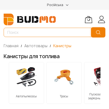
Російська
Главная
Автотовары
Канистры
Канистры для топлива
е
Пускозарядн
Автопылесосы
Тросы
зарядные ста