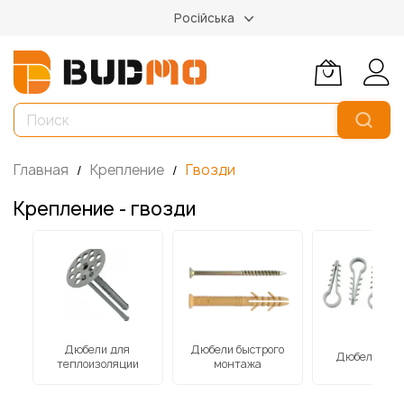
Російська
Главная
Крепление
Гвозди
Крепление - гвозди
Дюбели для
Дюбели быстрого
ый
Дюбель-ёло
теплоизоляции
монтажа