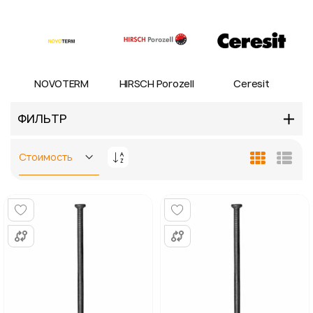
NOVOTERM
HIRSCH Porozell
Ceresit
ФИЛЬТР
Задать
Сетка
Спис
направление
по
убыванию