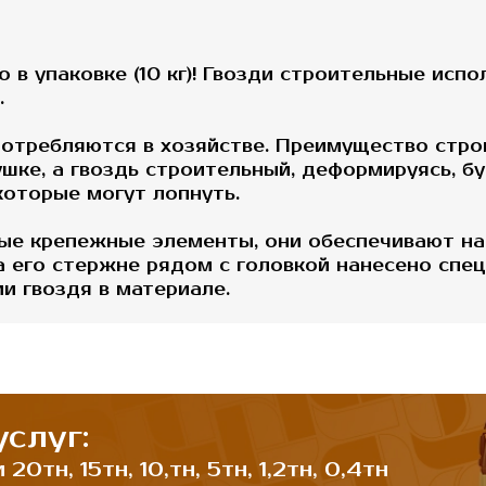
 в упаковке (10 кг)! Гвозди строительные исп
.
отребляются в хозяйстве. Преимущество строи
ушке, а гвоздь строительный, деформируясь, б
которые могут лопнуть.
ные крепежные элементы, они обеспечивают н
а его стержне рядом с головкой нанесено спе
и гвоздя в материале.
слуг:
0тн, 15тн, 10,тн, 5тн, 1,2тн, 0,4тн