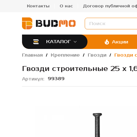
Контакты
О нас
Договор публичной о
КАТАЛОГ
Акции
Главная
Крепление
Гвозди
Гвозди 
Гвозди строительные 25 х 1,
99389
Артикул
Пропустить
и
перейти
к
галереям
изображений