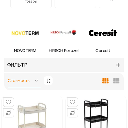
товары
NOVOTERM
HIRSCH Porozell
Ceresit
ФИЛЬТР
Задать
Сетка
Спис
направление
по
убыванию