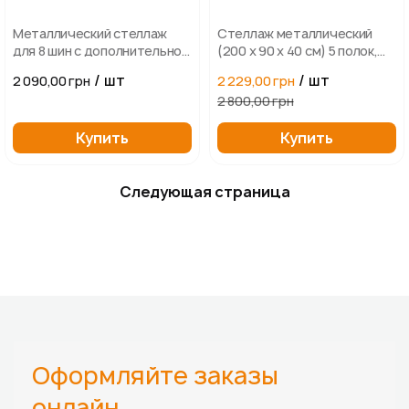
Металлический стеллаж
Стеллаж металлический
для 8 шин с дополнительной
(200 х 90 х 40 см) 5 полок,
полкой Garden Line
Серый
/ шт
/ шт
2 090,00 грн
2 229,00 грн
(180×120×40 см)
2 800,00 грн
Купить
Купить
Следующая страница
Оформляйте заказы
онлайн,