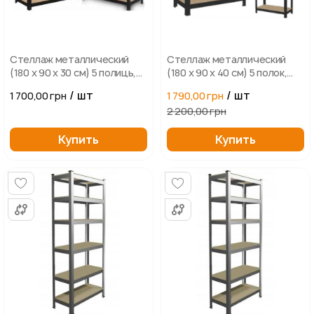
Стеллаж металлический
Стеллаж металлический
(180 x 90 x 30 см) 5 полиць,
(180 х 90 х 40 см) 5 полок,
Чорний
погрузка - 175 кг на полку
/ шт
/ шт
1 700,00 грн
1 790,00 грн
(Черный)
2 200,00 грн
Купить
Купить