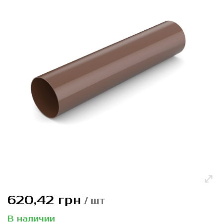
перейти
к
галереям
изображений
Перейти
620,42 грн
/ шт
к
началу
В наличии