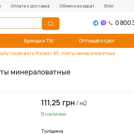
ы
Оплата и доставка
Обмен и возврат
Блог
0 800 
Бренды и TM
Оптовый отдел
зальтовая вата Изоват 65, плиты минераловатные
литы минераловатные
111,25 грн
/ м2
В наличии
Толщина