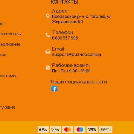
КОНТАКТЫ
Адрес:
Броварской р-н, с. Гоголев, ул.
Жердовская 50
ны
Телефон:
теклоленты
0 800 337 905
наряжение
Email:
мия
support@bud-mo.com.ua
Рабочее время:
Пн - Пт / 9:00 - 18:00
системы
Наши социальные сети:
ктующие