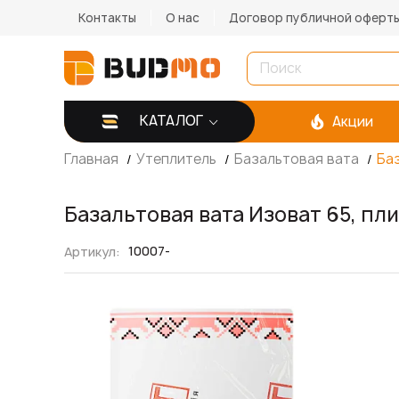
Контакты
О нас
Договор публичной оферт
КАТАЛОГ
Акции
Главная
Утеплитель
Базальтовая вата
Ба
Базальтовая вата Изоват 65, п
10007-
Артикул
Пропустить
и
перейти
к
галереям
изображений