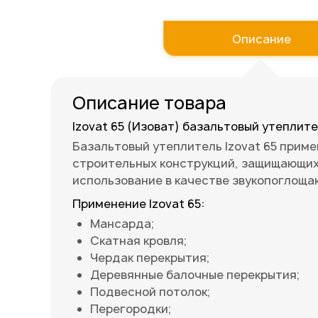
к
началу
Описание
галереи
изображений
Описание товара
Izovat 65 (Изоват) базальтовый утепли
Базальтовый утеплитель Izovat 65 прим
строительных конструкций, защищающих
использование в качестве звукопоглощ
Применение Izovat 65:
Мансарда;
Скатная кровля;
Чердак перекрытия;
Деревянные балочные перекрытия;
Подвесной потолок;
Перегородки;