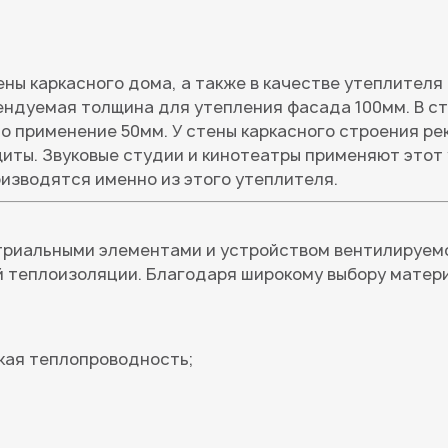
ены каркасного дома, а также в качестве утеплителя
ендуемая толщина для утепления фасада 100мм. В ст
но применение 50мм. У стены каркасного строения ре
ты. Звуковые студии и кинотеатры применяют этот
оизводятся именно из этого утеплителя.
триальными элементами и устройством вентилируемо
й теплоизоляции. Благодаря широкому выбору матер
кая теплопроводность;