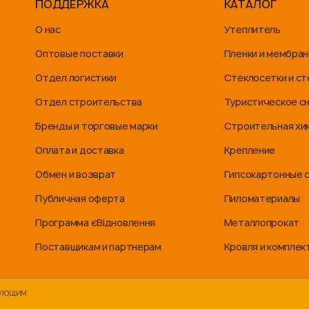
ПОДДЕРЖКА
КАТАЛОГ
О нас
Утеплитель
Оптовые поставки
Пленки и мембра
Отдел логистики
Стеклосетки и с
Отдел строительства
Туристическое с
Бренды и торговые марки
Строительная хи
Оплата и доставка
Крепление
Обмен и возврат
Гипсокартонные 
Публичная оферта
Пиломатериалы
Программа єВідновлення
Металлопрокат
Поставщикам и партнерам
Кровля и компле
вующим