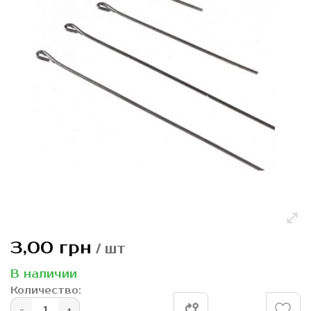
галереям
изображений
Перейти
3,00 грн
/ шт
к
началу
В наличии
галереи
Количество:
изображений