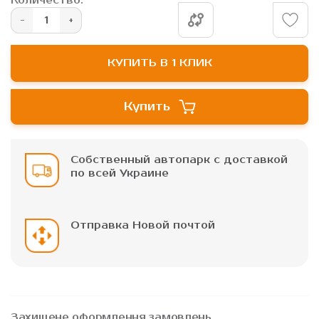
Количество:
изображений
КУПИТЬ В 1 КЛИК
Купить
Собственный автопарк с доставкой
по всей Украине
Отправка Новой почтой
Захищене оформлення замовлень