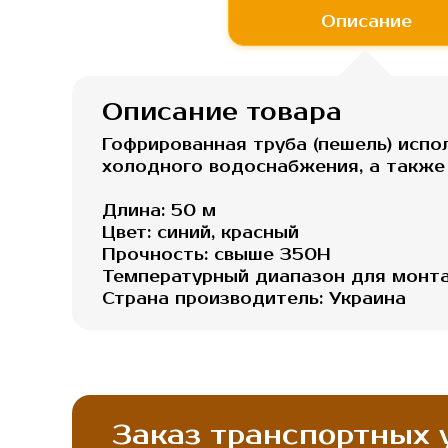
началу
Описание
галереи
изображений
Описание товара
Гофрированная труба (пешель) испо
холодного водоснабжения, а также
Длина: 50 м
Цвет: синий, красный
Прочность: свыше 350Н
Температурный диапазон для монтаж
Страна производитель: Украина
Заказ транспортных у