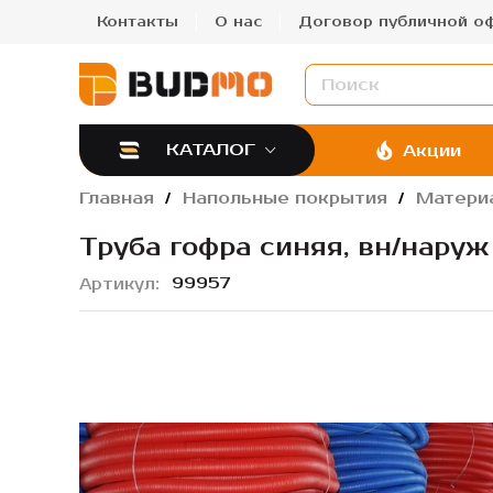
Контакты
О нас
Договор публичной о
КАТАЛОГ
Акции
Главная
Напольные покрытия
Матери
Труба гофра синяя, вн/наруж
99957
Артикул
Пропустить
и
перейти
к
галереям
изображений