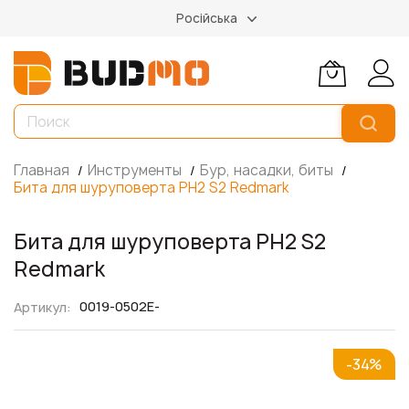
Російська
Главная
Инструменты
Бур, насадки, биты
Бита для шуруповерта PH2 S2 Redmark
Бита для шуруповерта PH2 S2
Redmark
0019-0502E-
Артикул
Пропустить
-34%
и
перейти