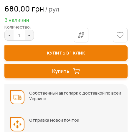
Перейти
680,00 грн
/ рул
к
началу
В наличии
галереи
Количество:
изображений
КУПИТЬ В 1 КЛИК
Купить
Собственный автопарк с доставкой по всей
Украине
Отправка Новой почтой