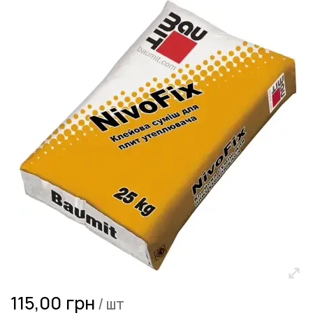
и
перейти
к
галереям
изображений
Перейти
115,00 грн
/ шт
к