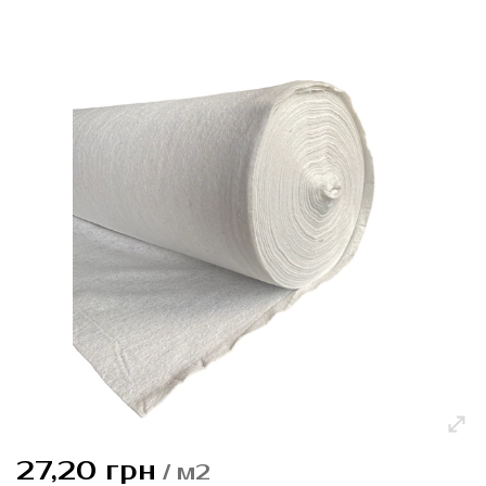
и
перейти
к
галереям
изображений
Перейти
27,20 грн
/ м2
к