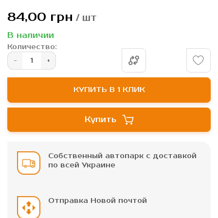
Перейти
84,00 грн
/ шт
к
началу
В наличии
галереи
Количество:
изображений
КУПИТЬ В 1 КЛИК
Купить
Собственный автопарк с доставкой
по всей Украине
Отправка Новой почтой