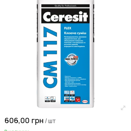
перейти
к
галереям
изображений
Перейти
606,00 грн
/ шт
к
началу