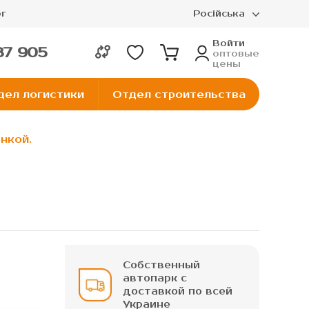
г
Російська
Войти
37 905
оптовые
цены
дел логистики
Отдел строительства
нкой.
Собственный
автопарк с
доставкой по всей
Украине