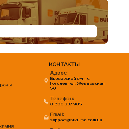
КОНТАКТЫ
Адрес:
Броварской р-н, с.
Гоголев, ул. Жердовская
браны
50
Телефон:
0 800 337 905
Email:
support@bud-mo.com.ua
 химия