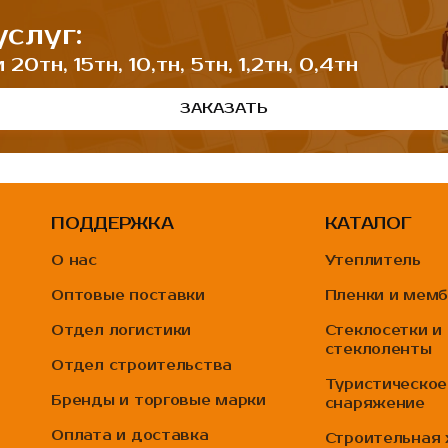
слуг:
0тн, 15тн, 10,тн, 5тн, 1,2тн, 0,4тн
ЗАКАЗАТЬ
ПОДДЕРЖКА
КАТАЛОГ
О нас
Утеплитель
Оптовые поставки
Пленки и мем
Отдел логистики
Стеклосетки и
стеклоленты
Отдел строительства
Туристическое
Бренды и торговые марки
снаряжение
Оплата и доставка
Строительная