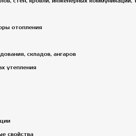
ов, стен, кровли, инженерных коммуникаций, 
оры отопления
ования, складов, ангаров
ах утепления
яции
ые свойства