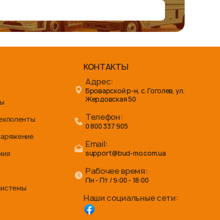
КОНТАКТЫ
Адрес:
Броварской р-н, с. Гоголев, ул.
Жердовская 50
ны
Телефон:
теклоленты
0 800 337 905
наряжение
Email:
мия
support@bud-mo.com.ua
Рабочее время:
Пн - Пт / 9:00 - 18:00
системы
Наши социальные сети: