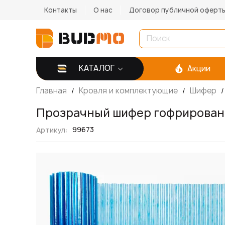
Контакты
О нас
Договор публичной оферт
КАТАЛОГ
Акции
Главная
Кровля и комплектующие
Шифер
Прозрачный шифер гофрированн
99673
Артикул
Пропустить
и
перейти
к
галереям
изображений