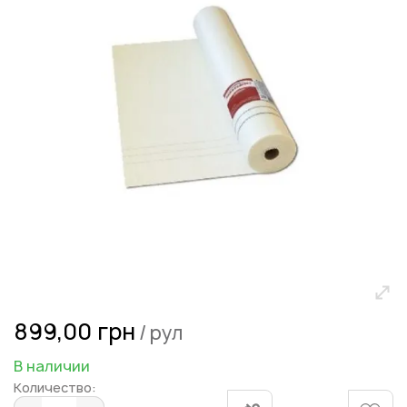
галереям
изображений
Перейти
899,00 грн
/ рул
к
началу
В наличии
галереи
Количество:
изображений